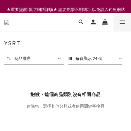
註冊會員享200元購物金 | 全館滿999免運 | 可門市取貨/安裝
★重要提醒|慎防網路詐騙★ 請勿點擊不明網址 以免誤入釣魚網站
註冊會員享200元購物金 | 全館滿999免運 | 可門市取貨/安裝
YSRT
商品排序
每頁顯示 24 個
抱歉，這個商品類別沒有相關商品
建議您，選擇其他分類或者使用關鍵字搜尋