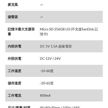
麥克風
✓
揚聲器
✓
記憶卡最大支援容
Micro SD 256GB U3 (不支援SanDisk 記
量
憶卡)
內部供電
DC 5V 1.5A 超級電容
外部供電
DC 12V / 24V
工作溫度
-10-60度
儲存溫度
-20-65度
工作電流
800mA
尺寸/重量/材質
95x80x30mm / 100g / ABS