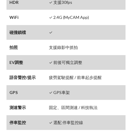
HDR
✓ 支援30fps
WiFi
✓ 2.4G (MyCAM App)
碰撞鎖檔
✓
拍照
支援錄影中抓拍
EV調整
✓ 前後可獨立調整
語音聲控/提示
疲勞駕駛提醒 / 前車起步提醒
GPS
✓ GPS車架
測速警示
固定、區間測速 / 科技執法
停車監控
✓ 選配 停車監控線