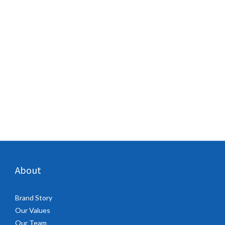
About
Brand Story
Our Values
Our Team