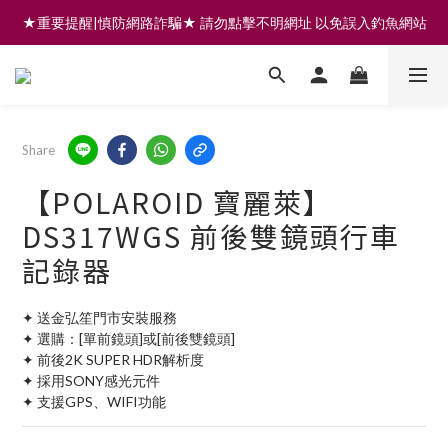
★重要提醒|慎防網路詐騙★ 請勿點擊不明網址 以免誤入釣魚網站
註冊會員享200元購物金 | 全館滿999免運 | 可門市取貨/安裝
註冊會員享200元購物金 | 全館滿999免運 | 可門市取貨/安裝
Share
【POLAROID 寶麗萊】
DS317WGS 前後雙鏡頭行車
記錄器
✦ 送金弘笙門市安裝服務
✦ 選購：[單前鏡頭]或[前後雙鏡頭]
✦ 前後2K SUPER HDR解析度
✦ 採用SONY感光元件
✦ 支援GPS、WIFI功能