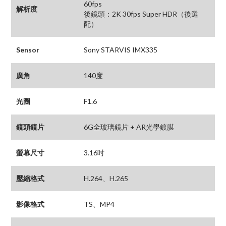
60fps
解析度
後鏡頭：2K 30fps Super HDR（後選
配）
Sensor
Sony STARVIS IMX335
廣角
140度
光圈
F1.6
鏡頭鏡片
6G全玻璃鏡片 + AR光學鍍膜
螢幕尺寸
3.16吋
壓縮格式
H.264、H.265
影像格式
TS、MP4