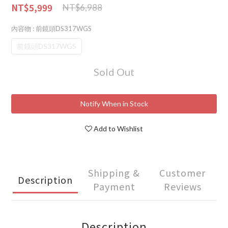
NT$5,999
NT$6,988
內容物
: 前鏡頭DS317WGS
前鏡頭DS317WGS
Sold Out
Notify When in Stock
Add to Wishlist
Shipping &
Customer
Description
Payment
Reviews
Description