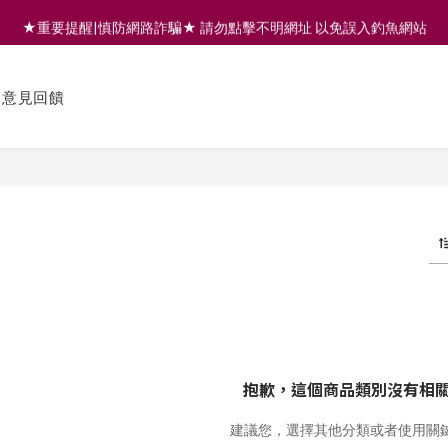
★重要提醒|慎防網路詐騙★ 請勿點擊不明網址 以免誤入釣魚網站
註冊會員享200元購物金 | 全館滿999免運 | 可門市取貨/安裝
註冊會員享200元購物金 | 全館滿999免運 | 可門市取貨/安裝
意見回饋
抱歉，這個商品類別沒有相
建議您，選擇其他分類或者使用關