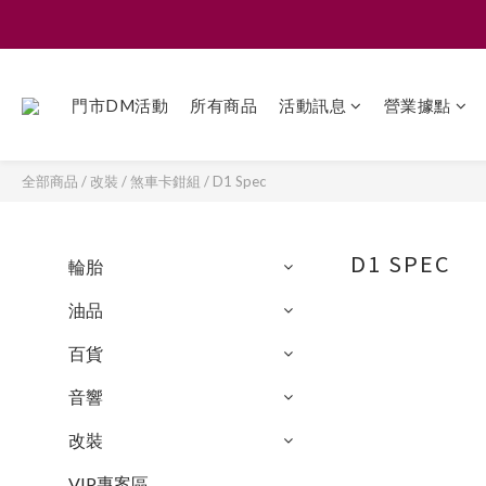
門市DM活動
所有商品
活動訊息
營業據點
全部商品
/
改裝
/
煞車卡鉗組
/
D1 Spec
D1 SPEC
輪胎
油品
百貨
音響
改裝
VIP專案區