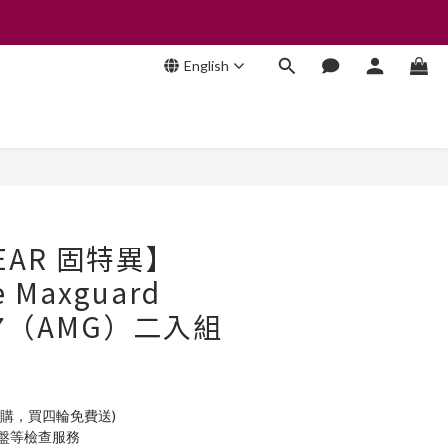
English
BUY NOW
EAR 固特異】
e Maxguard
/17（AMG）二入組
加購，買四輪免費送)
底盤等檢查服務