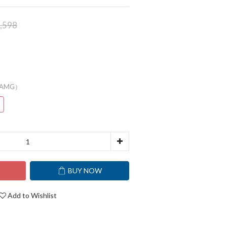
,598
7（AMG）
T
BUY NOW
Add to Wishlist