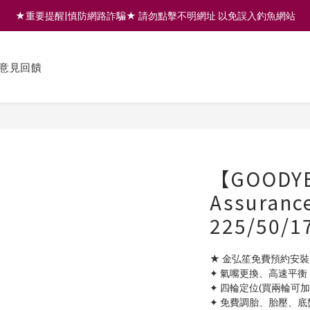
★重要提醒|慎防網路詐騙★ 請勿點擊不明網址 以免誤入釣魚網站
註冊會員享200元購物金 | 全館滿999免運 | 可門市取貨/安裝
註冊會員享200元購物金 | 全館滿999免運 | 可門市取貨/安裝
意見回饋
【GOODY
Assuranc
225/50
★ 金弘笙免費預約安裝
✦ 氣嘴更換、高速平衡
✦ 四輪定位(買兩輪可
✦ 免費調胎、胎壓、