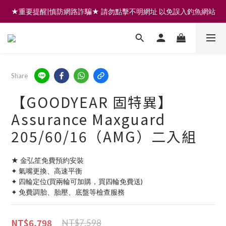
★重要提醒|慎防網路詐騙★ 請勿點擊不明網址 以免誤入釣魚網站
註冊會員享200元購物金 | 全館滿999免運 | 可門市取貨/安裝
註冊會員享200元購物金 | 全館滿999免運 | 可門市取貨/安裝
Share
【GOODYEAR 固特異】
Assurance Maxguard
205/60/16（AMG）二入組
★ 金弘笙免費預約安裝
✦ 氣嘴更換、高速平衡
✦ 四輪定位(買兩輪可加購，買四輪免費送)
✦ 免費調胎、胎壓、底盤等檢查服務
NT$6,798
NT$7,598