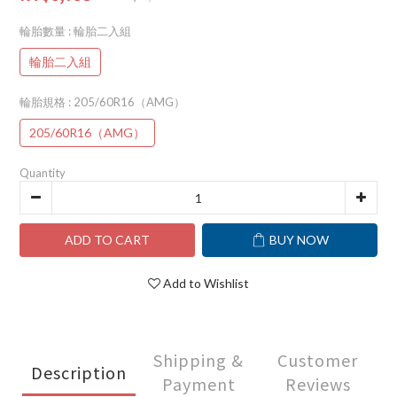
輪胎數量
: 輪胎二入組
輪胎二入組
輪胎規格
: 205/60R16（AMG）
205/60R16（AMG）
Quantity
ADD TO CART
BUY NOW
Add to Wishlist
Shipping &
Customer
Description
Payment
Reviews