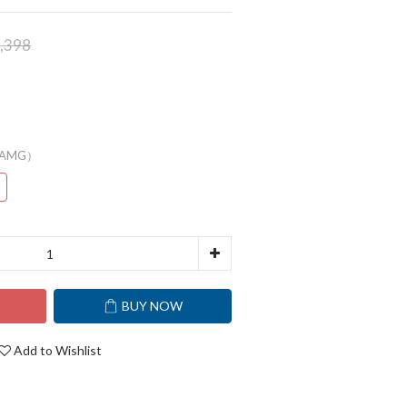
,398
6（AMG）
T
BUY NOW
Add to Wishlist