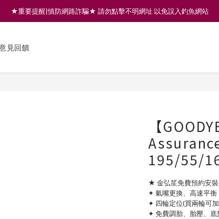
★重要提醒|慎防網路詐騙★ 請勿點擊不明網址 以免誤入釣魚網站
註冊會員享200元購物金 | 全館滿999免運 | 可門市取貨/安裝
註冊會員享200元購物金 | 全館滿999免運 | 可門市取貨/安裝
意見回饋
【GOODY
Assuranc
195/55
★ 金弘笙免費預約安裝
✦ 氣嘴更換、高速平衡
✦ 四輪定位(買兩輪可
✦ 免費調胎、胎壓、