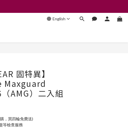
English
BUY NOW
EAR 固特異】
e Maxguard
/16（AMG）二入組
加購，買四輪免費送)
底盤等檢查服務