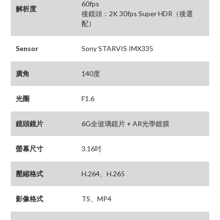
60fps
解析度
後鏡頭：2K 30fps Super HDR（後選
配）
Sensor
Sony STARVIS IMX335
廣角
140度
光圈
F1.6
鏡頭鏡片
6G全玻璃鏡片 + AR光學鍍膜
螢幕尺寸
3.16吋
壓縮格式
H.264、H.265
影像格式
TS、MP4