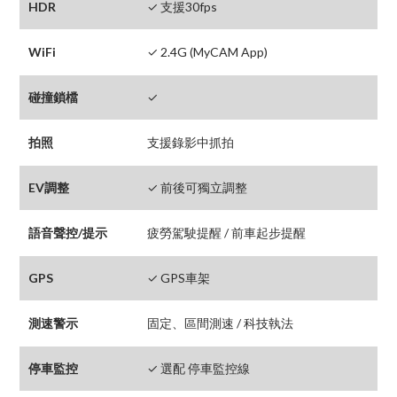
HDR
✓ 支援30fps
WiFi
✓ 2.4G (MyCAM App)
碰撞鎖檔
✓
拍照
支援錄影中抓拍
EV調整
✓ 前後可獨立調整
語音聲控/提示
疲勞駕駛提醒 / 前車起步提醒
GPS
✓ GPS車架
測速警示
固定、區間測速 / 科技執法
停車監控
✓ 選配 停車監控線