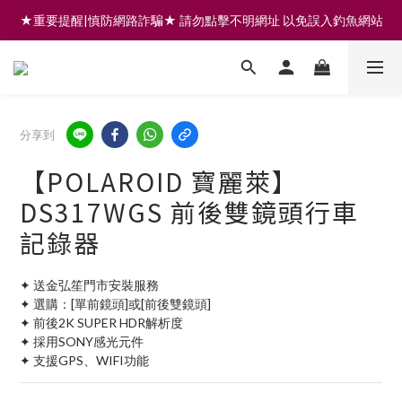
★重要提醒|慎防網路詐騙★ 請勿點擊不明網址 以免誤入釣魚網站
註冊會員享200元購物金 | 全館滿999免運 | 可門市取貨/安裝
註冊會員享200元購物金 | 全館滿999免運 | 可門市取貨/安裝
分享到
【POLAROID 寶麗萊】
DS317WGS 前後雙鏡頭行車
記錄器
✦ 送金弘笙門市安裝服務
✦ 選購：[單前鏡頭]或[前後雙鏡頭]
✦ 前後2K SUPER HDR解析度
✦ 採用SONY感光元件
✦ 支援GPS、WIFI功能