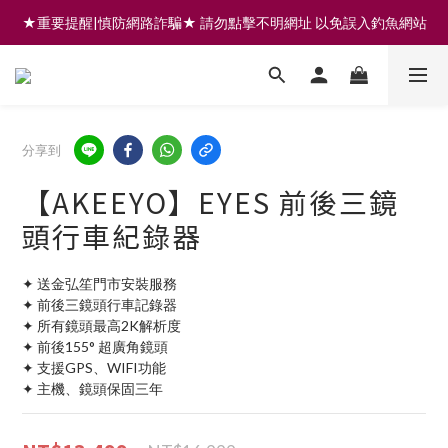
★重要提醒|慎防網路詐騙★ 請勿點擊不明網址 以免誤入釣魚網站
註冊會員享200元購物金 | 全館滿999免運 | 可門市取貨/安裝
註冊會員享200元購物金 | 全館滿999免運 | 可門市取貨/安裝
分享到
【AKEEYO】EYES 前後三鏡
頭行車紀錄器
✦ 送金弘笙門市安裝服務
✦ 前後三鏡頭行車記錄器
✦ 所有鏡頭最高2K解析度
✦ 前後155° 超廣角鏡頭
✦ 支援GPS、WIFI功能
✦ 主機、鏡頭保固三年