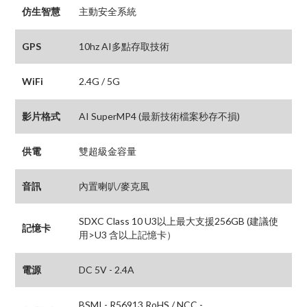
仿生智慧
主動安全系統
GPS
10hz AI多點存取技術
WiFi
2.4G / 5G
影片格式
AI SuperMP4 (最新技術檔案秒存不損)
供電
雙超級金容量
音訊
內置喇叭/麥克風
SDXC Class 10 U3以上最大支援256GB (建議使
記憶卡
用>U3 含以上記憶卡）
電源
DC 5V - 2.4A
BSMI - R56913 RoHS / NCC -