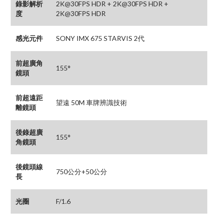
錄影解析
2K@30FPS HDR + 2K@30FPS HDR +
度
2K@30FPS HDR
感光元件
SONY IMX 675 STARVIS 2代
前超廣角
155°
鏡頭
前超遠距
望遠 50M 車牌辨識技術
離鏡頭
後錄超廣
155°
角鏡頭
後鏡頭線
750公分+50公分
長
光圈
F/1.6