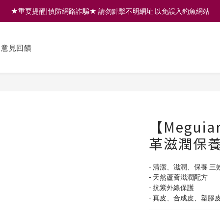
★重要提醒|慎防網路詐騙★ 請勿點擊不明網址 以免誤入釣魚網站
註冊會員享200元購物金 | 全館滿999免運 | 可門市取貨/安裝
註冊會員享200元購物金 | 全館滿999免運 | 可門市取貨/安裝
意見回饋
【Megui
革滋潤保養劑
- 清潔、滋潤、保養 三
- 天然蘆薈滋潤配方
- 抗紫外線保護
- 真皮、合成皮、塑膠