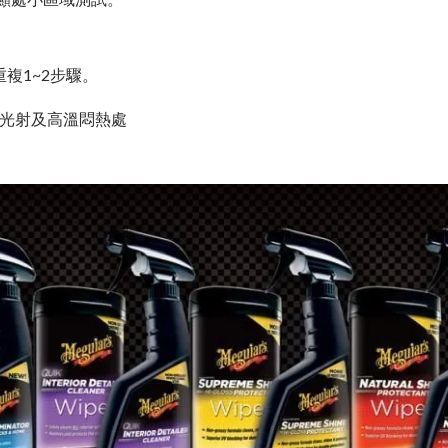
重複1~2步驟。
陽光射及高溫悶熱處