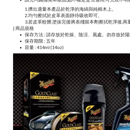
1.擠出適量本產品於乾淨的海綿與純棉木上。
2.均勻擦拭於皮革表面靜待吸收即可。
3.若皮革較髒,塗抹完後將表殘留本劑擦拭乾淨後,再
| 商品規格
保存方法 : 請存放於乾燥、陰涼、風處。勿存放於
保存期限 : 五年
容量 : 414ml (14oz)