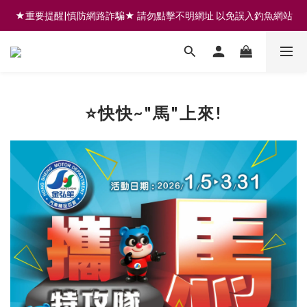
★重要提醒|慎防網路詐騙★ 請勿點擊不明網址 以免誤入釣魚網站
註冊會員享200元購物金 | 全館滿999免運 | 可門市取貨/安裝
註冊會員享200元購物金 | 全館滿999免運 | 可門市取貨/安裝
⭐快快~"馬"上來!