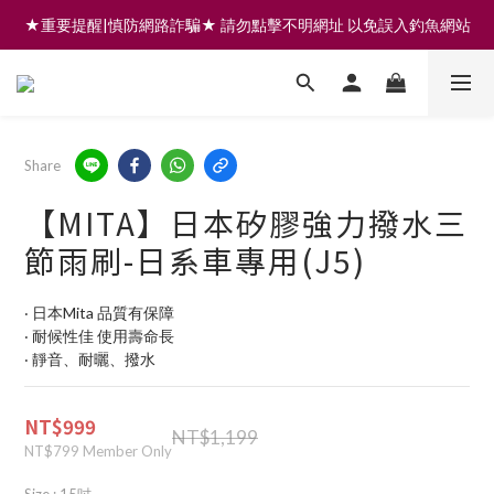
★重要提醒|慎防網路詐騙★ 請勿點擊不明網址 以免誤入釣魚網站
註冊會員享200元購物金 | 全館滿999免運 | 可門市取貨/安裝
註冊會員享200元購物金 | 全館滿999免運 | 可門市取貨/安裝
Share
【MITA】日本矽膠強力撥水三
節雨刷-日系車專用(J5)
‧ 日本Mita 品質有保障
‧ 耐候性佳 使用壽命長
‧ 靜音、耐曬、撥水
NT$999
NT$1,199
NT$799
Member Only