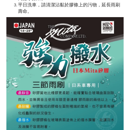
平日洗車，請清潔沾黏於膠條上的污物，延長雨刷
壽命。