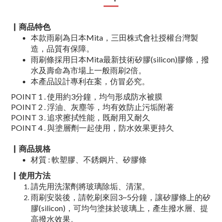
▏商品特色
本款雨刷為日本Mita，三田株式會社授權台灣製
造，品質有保障。
雨刷條採用日本Mita最新技術矽膠(silicon)膠條，撥
水及壽命為市場上一般雨刷2倍。
本產品設計專利在案，仿冒必究。
POINT 1 . 使用約3分鐘，均勻形成防水被膜
POINT 2 .
浮油、灰塵等，均有效防止污垢附著
POINT 3 .
追求擦拭性能，既耐用又耐久
POINT 4 .
與塗層劑一起使用，防水效果更持久
▏商品規格
材質 : 軟塑膠、不銹鋼片、矽膠條
▏
使用方法
請先用洗潔劑將玻璃除垢、清潔。
雨刷安裝後，請乾刷來回3~5分鐘，讓矽膠條上的矽
膠(silicon)，可均勻塗抹於玻璃上，產生撥水層、提
高撥水效果。