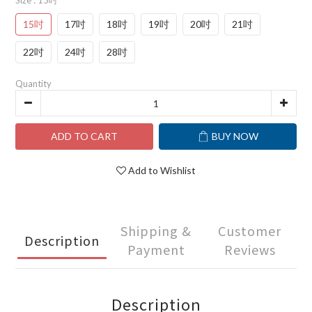
Size
: 15吋
15吋
17吋
18吋
19吋
20吋
21吋
22吋
24吋
28吋
Quantity
ADD TO CART
BUY NOW
Add to Wishlist
Shipping &
Customer
Description
Payment
Reviews
Description