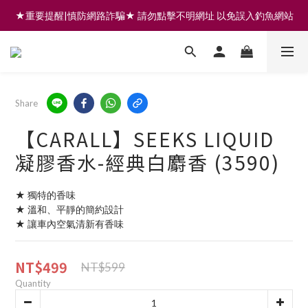
★重要提醒|慎防網路詐騙★ 請勿點擊不明網址 以免誤入釣魚網站
註冊會員享200元購物金 | 全館滿999免運 | 可門市取貨/安裝
註冊會員享200元購物金 | 全館滿999免運 | 可門市取貨/安裝
Share
【CARALL】SEEKS LIQUID
凝膠香水-經典白麝香 (3590)
★ 獨特的香味
★ 溫和、平靜的簡約設計
★ 讓車內空氣清新有香味
NT$499
NT$599
Quantity