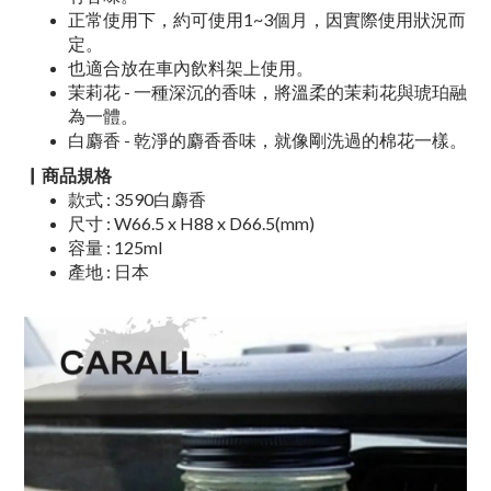
正常使用下，約可使用1~3個月，因實際使用狀況而
定。
也適合放在車內飲料架上使用。
茉莉花 - 一種深沉的香味，將溫柔的茉莉花與琥珀融
為一體。
白麝香 - 乾淨的麝香香味，就像剛洗過的棉花一樣。
▏商品規格
款式 : 3590白麝香
尺寸 : W66.5 x H88 x D66.5(mm)
容量 : 125ml
產地 : 日本