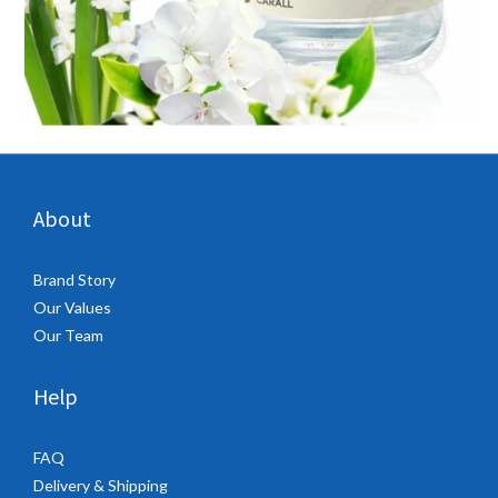
About
Brand Story
Our Values
Our Team
Help
FAQ
Delivery & Shipping