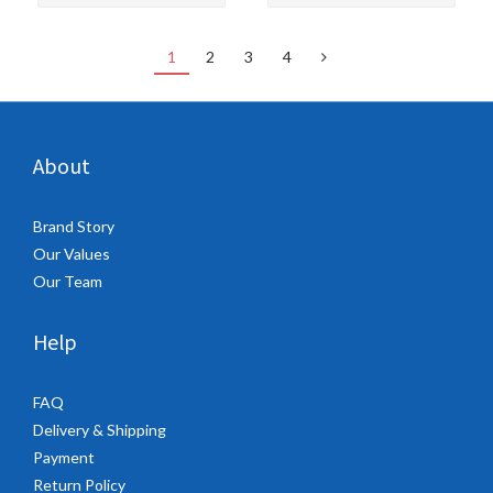
1
2
3
4
About
Brand Story
Our Values
Our Team
Help
FAQ
Delivery & Shipping
Payment
Return Policy