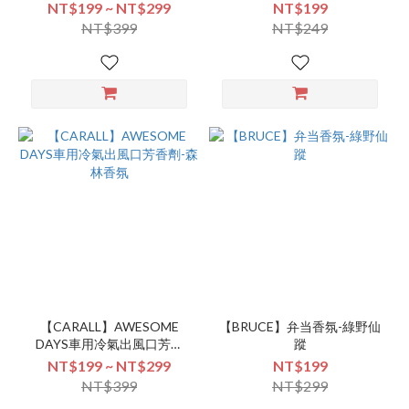
劑-水漾香氛
劑-蔚藍微風(單入-3520)
NT$199 ~ NT$299
NT$199
NT$399
NT$249
【CARALL】AWESOME
【BRUCE】弁当香氛-綠野仙
DAYS車用冷氣出風口芳香
蹤
劑-森林香氛
NT$199 ~ NT$299
NT$199
NT$399
NT$299