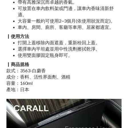
帶有高雅深沉而卓越的香氣。
可放置在車內飲料架或門邊，讓車內香味清新舒
適。
大容量一般約可使用2~3個月(依使用狀況而定)。
車內、房間、廁所、客廳等車用、居家都適宜。
▏
使用方法
打開上蓋移除內面遮蓋，重新栓回上蓋。
選擇車內平坦處並用中性洗劑擦拭乾淨。
使用雙面膠固定瓶身即可。
▏商品規格
款式：3563-白麝香
成分：香料、活性界面劑、酒精
容量：160ml
產地：日本