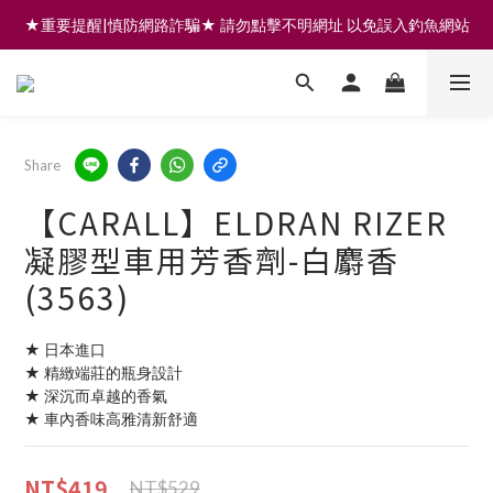
★重要提醒|慎防網路詐騙★ 請勿點擊不明網址 以免誤入釣魚網站
註冊會員享200元購物金 | 全館滿999免運 | 可門市取貨/安裝
註冊會員享200元購物金 | 全館滿999免運 | 可門市取貨/安裝
Share
【CARALL】ELDRAN RIZER
凝膠型車用芳香劑-白麝香
(3563)
★ 日本進口
★ 精緻端莊的瓶身設計
★ 深沉而卓越的香氣
★ 車內香味高雅清新舒適
NT$419
NT$529