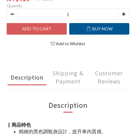
Quantity
ADD TO CART
BUY NOW
Add to Wishlist
Shipping &
Customer
Description
Payment
Reviews
Description
▏商品特色
精緻的黑色調瓶身設計，提升車內質感。