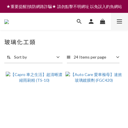
★重要提醒|慎防網路詐騙★ 請勿點擊不明網址 以免誤入釣魚網站
註冊會員享200元購物金 | 全館滿999免運 | 可門市取貨/安裝
註冊會員享200元購物金 | 全館滿999免運 | 可門市取貨/安裝
玻璃化工類
Sort by
24 Items per page