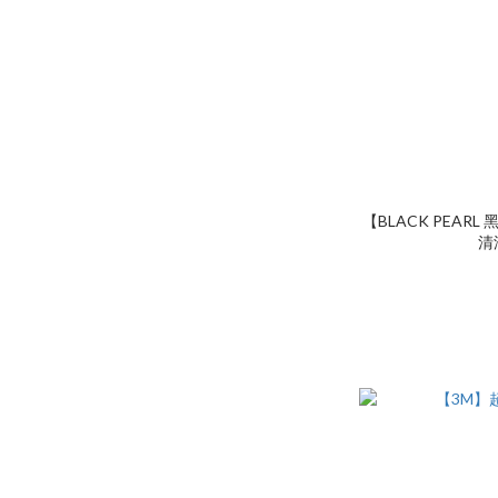
【BLACK PEAR
清