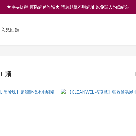
★重要提醒|慎防網路詐騙★ 請勿點擊不明網址 以免誤入釣魚網站
註冊會員享200元購物金 | 全館滿999免運 | 可門市取貨/安裝
註冊會員享200元購物金 | 全館滿999免運 | 可門市取貨/安裝
意見回饋
工類