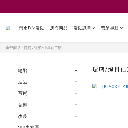
門市DM活動
所有商品
活動訊息
營業據點
全部商品
/
百貨
/
玻璃/燈具化工類
玻璃/燈具化
輪胎
油品
百貨
音響
改裝
VIP專案區