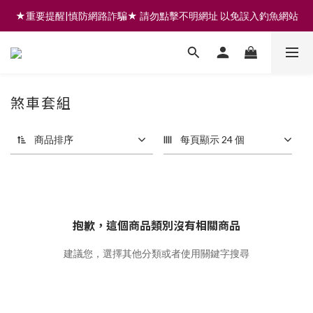
★重要提醒|慎防網路詐騙★ 請勿點擊不明網址 以免誤入釣魚網站
註冊會員享200元購物金 | 全館滿999免運 | 可門市取貨/安裝
註冊會員享200元購物金 | 全館滿999免運 | 可門市取貨/安裝
煞車套組
商品排序
每頁顯示 24 個
抱歉，這個商品類別沒有相關商品
建議您，選擇其他分類或者使用關鍵字搜尋