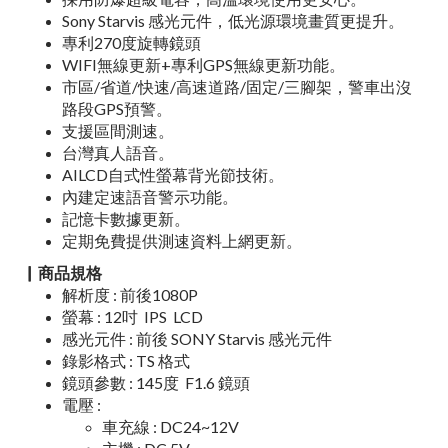
Sony Starvis 感光元件，低光源環境畫質更提升。
專利270度旋轉鏡頭
WIFI無線更新+專利GPS無線更新功能。
市區/省道/快速/高速道路/固定/三腳架，警車出沒
路段GPS預警。
支援區間測速。
台灣真人語音。
AILCD自式性螢幕背光節技術。
內建定速語音警示功能。
記憶卡數據更新。
定期免費提供測速資料上網更新。
▏商品規格
解析度 : 前後1080P
螢幕
:
12吋 IPS LCD
感光元件
: 前後 SONY Starvis 感光元件
錄影格式
:
TS 格式
鏡頭參數 : 145度 F1.6 鏡頭
電壓
:
車充線 : DC24~12V