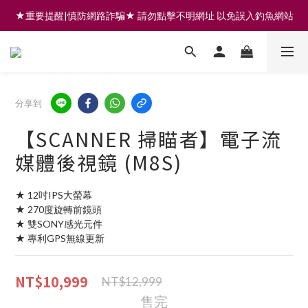
★重要提醒|慎防網路詐騙★ 請勿點擊不明網址 以免誤入釣魚網站
註冊會員享200元購物金 | 全館滿999免運 | 可門市取貨/安裝
註冊會員享200元購物金 | 全館滿999免運 | 可門市取貨/安裝
分享到
【SCANNER 掃瞄者】電子流
媒體後視鏡 (M8S)
★ 12吋IPS大螢幕
★ 270度旋轉前鏡頭 
★ 雙SONY感光元件
★ 專利GPS無線更新
NT$10,999
NT$12,999
售完