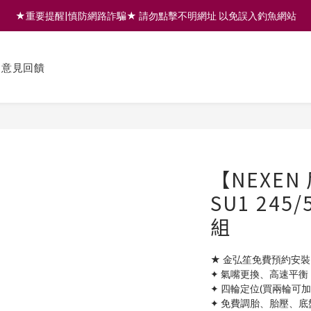
★重要提醒|慎防網路詐騙★ 請勿點擊不明網址 以免誤入釣魚網站
註冊會員享200元購物金 | 全館滿999免運 | 可門市取貨/安裝
註冊會員享200元購物金 | 全館滿999免運 | 可門市取貨/安裝
意見回饋
【NEXEN
SU1 245
組
★ 金弘笙免費預約安裝
✦ 氣嘴更換、高速平衡
✦ 四輪定位(買兩輪可
✦ 免費調胎、胎壓、