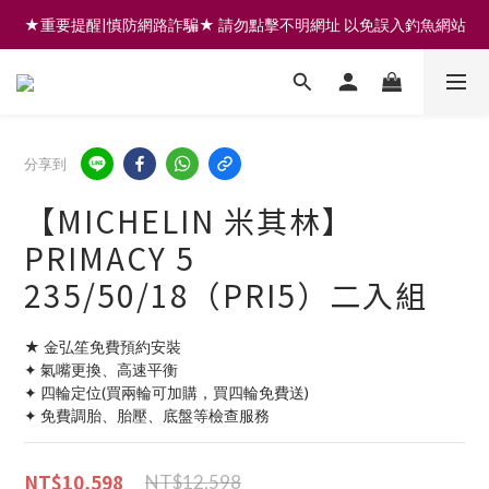
★重要提醒|慎防網路詐騙★ 請勿點擊不明網址 以免誤入釣魚網站
註冊會員享200元購物金 | 全館滿999免運 | 可門市取貨/安裝
註冊會員享200元購物金 | 全館滿999免運 | 可門市取貨/安裝
分享到
【MICHELIN 米其林】
PRIMACY 5
235/50/18（PRI5）二入組
★ 金弘笙免費預約安裝
✦ 氣嘴更換、高速平衡
✦ 四輪定位(買兩輪可加購，買四輪免費送)
✦ 免費調胎、胎壓、底盤等檢查服務
NT$10,598
NT$12,598