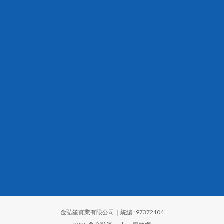
金弘笙實業有限公司｜統編 : 97372104