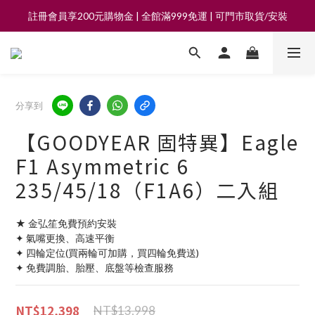
註冊會員享200元購物金 | 全館滿999免運 | 可門市取貨/安裝
註冊會員享200元購物金 | 全館滿999免運 | 可門市取貨/安裝
★重要提醒|慎防網路詐騙★ 請勿點擊不明網址 以免誤入釣魚網站
註冊會員享200元購物金 | 全館滿999免運 | 可門市取貨/安裝
分享到
【GOODYEAR 固特異】Eagle
F1 Asymmetric 6
235/45/18（F1A6）二入組
★ 金弘笙免費預約安裝
✦ 氣嘴更換、高速平衡
✦ 四輪定位(買兩輪可加購，買四輪免費送)
✦ 免費調胎、胎壓、底盤等檢查服務
NT$12,398
NT$13,998