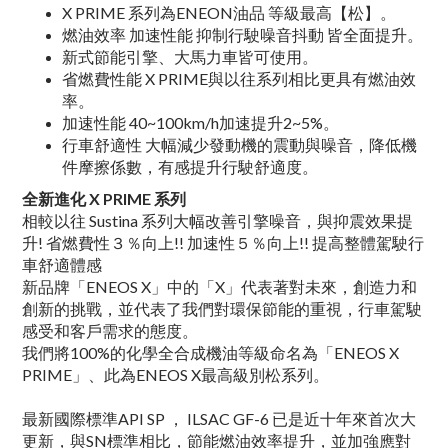
X PRIME 系列為ENEON油品 等級最高【松】。
燃油效率 加速性能 抑制行駛噪音抖動 皆全面提升。
新式節能引擎、大馬力車皆可使用。
省燃費性能 X PRIME與以往系列相比更具有燃油效
率。
加速性能 40~100km/h加速提升2~5%。
行車舒適性 大幅減少發動機的震動與噪音，降低機
件
摩擦係數，有感提升行駛舒適度。
全新進化 X PRIME 系列
相較以往 Sustina 系列
大幅改善引擎噪音，與抑震效果提
升!
省燃費性３％向上!! 加速性５％向上!! 提高整體駕駛行
車舒適體感
新品牌「ENEOS X」中的「X」代表著對未來，創造力和
創
新的挑戰，並代表了我們對環保節能的重視，
行車駕駛
感
受和客戶需求的態度。
我們將100%的化學全合成機油等級
命名為「ENEOS X
PRIME」、此為ENEOS X最高級別松系列。
最新國際標準API SP ， ILSAC GF-6 已是近十年來首次大
更
新，與SN標準相比，節能燃油效率提升，並加強應對