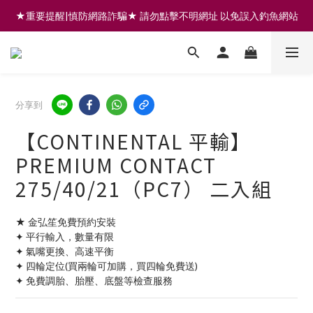
★重要提醒|慎防網路詐騙★ 請勿點擊不明網址 以免誤入釣魚網站
註冊會員享200元購物金 | 全館滿999免運 | 可門市取貨/安裝
註冊會員享200元購物金 | 全館滿999免運 | 可門市取貨/安裝
分享到
【CONTINENTAL 平輸】
PREMIUM CONTACT
275/40/21（PC7） 二入組
★ 金弘笙免費預約安裝
✦ 平行輸入，數量有限
✦ 氣嘴更換、高速平衡
✦ 四輪定位(買兩輪可加購，買四輪免費送)
✦ 免費調胎、胎壓、底盤等檢查服務