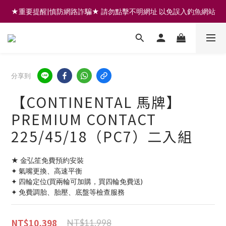
★重要提醒|慎防網路詐騙★ 請勿點擊不明網址 以免誤入釣魚網站
註冊會員享200元購物金 | 全館滿999免運 | 可門市取貨/安裝
註冊會員享200元購物金 | 全館滿999免運 | 可門市取貨/安裝
分享到
【CONTINENTAL 馬牌】
PREMIUM CONTACT
225/45/18（PC7）二入組
★ 金弘笙免費預約安裝
✦ 氣嘴更換、高速平衡
✦ 四輪定位(買兩輪可加購，買四輪免費送)
✦ 免費調胎、胎壓、底盤等檢查服務
NT$10,398
NT$11,998