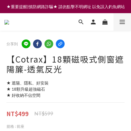
★重要提醒|慎防網路詐騙★ 請勿點擊不明網址 以免誤入釣魚網站
註冊會員享200元購物金 | 全館滿999免運 | 可門市取貨/安裝
註冊會員享200元購物金 | 全館滿999免運 | 可門市取貨/安裝
分享到
【Cotrax】18顆磁吸式側窗遮
陽簾-透氣反光
★ 遮陽、隱私、好安裝
★ 18顆升級超強磁石
★ 好收納不佔空間
NT$499
NT$599
規格
: 前座