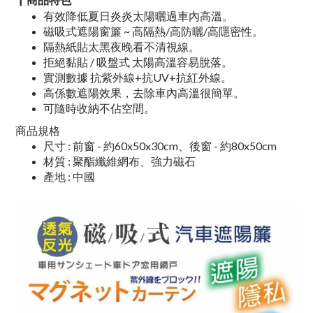
有效降低夏日炎炎太陽曬過車內高溫。
磁吸式遮陽窗簾 ~ 高隔熱/高防曬/高隱密性。
隔熱紙貼太黑夜晚看不清視線。
拒絕黏貼 / 吸盤式 太陽高溫容易脫落。
實測數據 抗紫外線+抗UV+抗紅外線。
高係數遮陽效果，去除車內高溫很簡單。
可隨時收納不佔空間。
商品規格
尺寸 : 前窗 - 約60x50x30cm、後窗 - 約80x50cm
材質 : 聚酯纖維網布、強力磁石
產地 : 中國