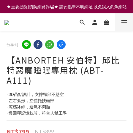
★重要提醒|慎防網路詐騙★ 請勿點擊不明網址 以免誤入釣魚網站
註冊會員享200元購物金 | 全館滿999免運 | 可門市取貨/安裝
註冊會員享200元購物金 | 全館滿999免運 | 可門市取貨/安裝
分享到
【ANBORTEH 安伯特】邱比
特惡魔睡眠專用枕 (ABT-
A111)
‧ 3D凸點設計，支撐頸部不懸空
‧ 左右弧形，立體托扶頭部
‧ 涼感冰絲，透氣不悶熱
‧ 慢回彈記憶枕芯，符合人體工學
NT$799
NT$899