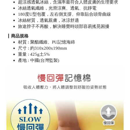
超涼感透氣冰絲，含濕率最符合人體皮膚的生理要求
冰絲透氣纖維，光滑涼爽、透氣、抗靜電
180度U型包覆，左右側支撐、仰靠貼合頭骨曲線
冰絲材質，透氣親膚，冰涼舒適
旅途脖子不再酸，解決睡覺時頭部容易搖晃困擾
▏
商品規格
材質 : 聚酯纖維、PU記憶海綿
尺寸 : 約310x200x190mm
重量 : 425g土5%
產地 : 中國(台灣監製)