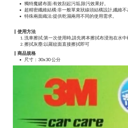
獨特魔鏟布面:有效刮起污垢,除污效果好。
超精密纖維結構:非一般單束狀線頭結構設計,纖維不
特殊兩面織法:提供乾濕兩用不同的使用需求。
▏使用方法
洗車擦拭:第一次使用時,請先將本擦拭布浸泡在水中
擦拭灰塵:以羅紋面直接擦拭即可
▏商品規格
尺寸：30x30 公分