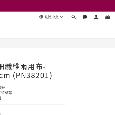
繁體中文
立即購買
細纖維兩用布-
cm (PN38201)
果好
不留棉絮
用
9