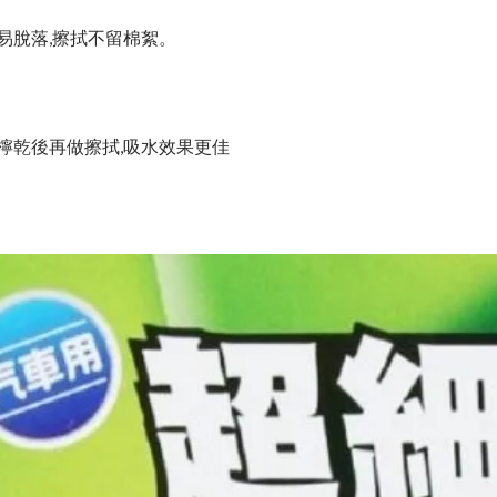
易脫落,擦拭不留棉絮。
檸乾後再做擦拭,吸水效果更佳