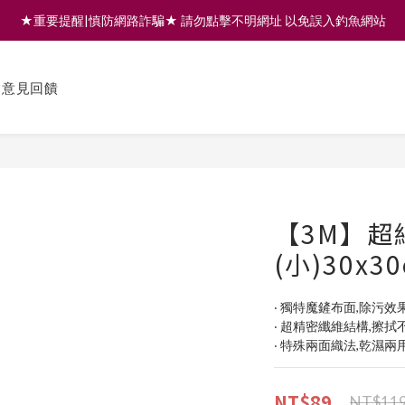
★重要提醒|慎防網路詐騙★ 請勿點擊不明網址 以免誤入釣魚網站
註冊會員享200元購物金 | 全館滿999免運 | 可門市取貨/安裝
註冊會員享200元購物金 | 全館滿999免運 | 可門市取貨/安裝
意見回饋
【3M】超
(小)30x30
‧ 獨特魔鏟布面,除污效
‧ 超精密纖維結構,擦拭
‧ 特殊兩面織法,乾濕兩
NT$89
NT$11