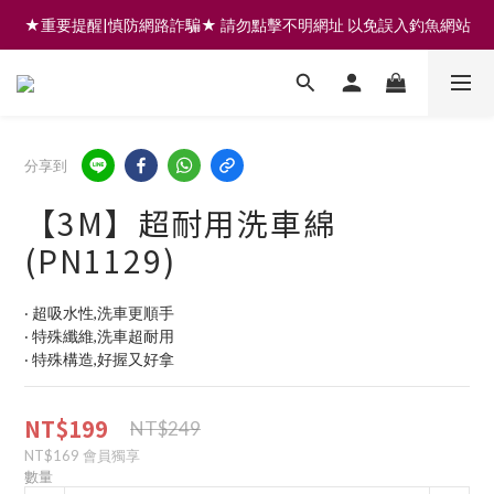
★重要提醒|慎防網路詐騙★ 請勿點擊不明網址 以免誤入釣魚網站
註冊會員享200元購物金 | 全館滿999免運 | 可門市取貨/安裝
註冊會員享200元購物金 | 全館滿999免運 | 可門市取貨/安裝
分享到
【3M】超耐用洗車綿
(PN1129)
‧ 超吸水性,洗車更順手
‧ 特殊纖維,洗車超耐用
‧ 特殊構造,好握又好拿
NT$199
NT$249
NT$169
會員獨享
數量