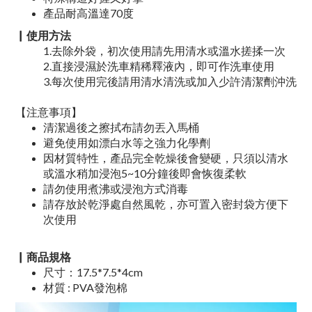
產品耐高溫達70度
▏使用方法
1.去除外袋，初次使用請先用清水或溫水搓揉一次
2.直接浸濕於洗車精稀釋液內，即可作洗車使用
3.每次使用完後請用清水清洗或加入少許清潔劑沖洗
【注意事項】
清潔過後之擦拭布請勿丟入馬桶
避免使用如漂白水等之強力化學劑
因材質特性，產品完全乾燥後會變硬，只須以清水
或溫水稍加浸泡5~10分鐘後即會恢復柔軟
請勿使用煮沸或浸泡方式消毒
請存放於乾淨處自然風乾，亦可置入密封袋方便下
次使用
▏商品規格
尺寸：17.5*7.5*4cm
材質 : PVA發泡棉