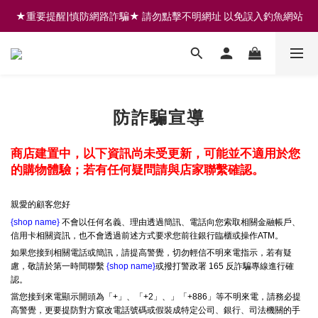
★重要提醒|慎防網路詐騙★ 請勿點擊不明網址 以免誤入釣魚網站
註冊會員享200元購物金 | 全館滿999免運 | 可門市取貨/安裝
註冊會員享200元購物金 | 全館滿999免運 | 可門市取貨/安裝
防詐騙宣導
商店建置中，以下資訊尚未受更新，可能並不適用於您
的購物體驗；若有任何疑問請與店家聯繫確認。
親愛的顧客您好
{shop name}
不會以任何名義、理由透過簡訊、電話向您索取相關金融帳戶、
信用卡相關資訊，也不會透過前述方式要求您前往銀行臨櫃或操作ATM。
如果您接到相關電話或簡訊，請提高警覺，切勿輕信不明來電指示，若有疑
慮，敬請於第一時間聯繫
{shop name}
或撥打警政署 165 反詐騙專線進行確
認。
當您接到來電顯示開頭為「+」、「+2」、」「+886」等不明來電，請務必提
高警覺，更要提防對方竄改電話號碼或假裝成特定公司、銀行、司法機關的手