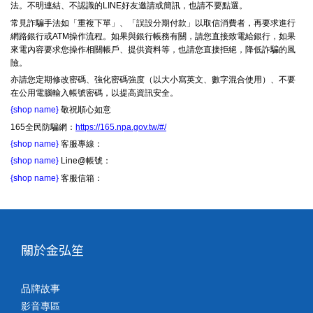
法。不明連結、不認識的LINE好友邀請或簡訊，也請不要點選。
常見詐騙手法如「重複下單」、「誤設分期付款」以取信消費者，再要求進行
網路銀行或ATM操作流程。如果與銀行帳務有關，請您直接致電給銀行，如果
來電內容要求您操作相關帳戶、提供資料等，也請您直接拒絕，降低詐騙的風
險。
亦請您定期修改密碼、強化密碼強度（以大小寫英文、數字混合使用）、不要
在公用電腦輸入帳號密碼，以提高資訊安全。
{shop name}
敬祝順心如意
165全民防騙網：
https://165.npa.gov.tw/#/
{shop name}
客服專線：
{shop name}
Line@帳號：
{shop name}
客服信箱：
關於金弘笙
品牌故事
影音專區