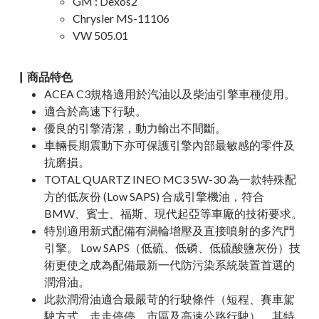
GM : Dexos2
Chrysler MS-11106
VW 505.01
▏商品特色
ACEA C3規格適用於汽油以及柴油引擎車種使用。
適合於高速下行駛。
優良的引擎清潔，動力輸出不間斷。
車輛長期震動下亦可保護引擎內部最敏感的零件及
抗磨損。
TOTAL QUARTZ INEO MC3 5W-30 為一款特殊配
方的低灰份 (Low SAPS) 合成引擎機油，符合
BMW、賓士、福斯、現代起亞等車廠的技術要求。
特別適用新式配備有渦輪增壓及直接噴射的多汽門
引擎。 Low SAPS（低硫、低磷、低硫酸鹽灰份）技
術更使之成為配備最新一代防污染系統裝置首選的
潤滑油。
此款潤滑油適合最嚴苛的行駛條件（短程、賽車駕
駛方式、走走停停、市區及高速公路行駛）。其特