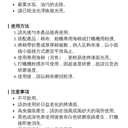
嚴重水垢、油污的去除。
讓已暗淡光澤恢復光亮。
▏使用方法
請先搖勻本產品後再使用。
搭配產品：棉布、粗蠟專用海棉或打蠟機用粉撲。
將棉帶折疊成厚厚棉被般，倒入足夠本液，以小面
積小面積方式磨至平滑為止。
使用專用海棉（另售），更輕易使烤漆面光亮。
打蠟機粉撲亦可使用，因超速度研磨，故請注意勿
研磨過度。
使用後，請以棉布擦拭乾淨。
▏注意事項
不可飲用。
請勿使用於日益老化的烤漆面。
為免傷痕產生，請勿在強風或風砂大的場所使用。
黑色或深色車使用後會有白色研磨痕跡產生，打蠟
後即會消失。