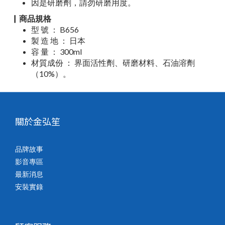
因是研磨劑，請勿研磨用度。
▏商品規格
型 號 ： B656
製 造 地 ： 日本
容 量 ： 300ml
材質成份 ： 界面活性劑、研磨材料、石油溶劑
（10%）。
關於金弘笙
品牌故事
影音專區
最新消息
安裝實錄