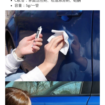
C軟管：界面活性劑、石油系溶劑、硅酮
容量：5g/一管