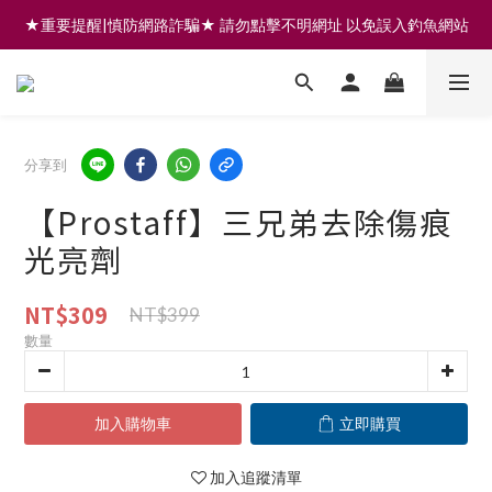
★重要提醒|慎防網路詐騙★ 請勿點擊不明網址 以免誤入釣魚網站
註冊會員享200元購物金 | 全館滿999免運 | 可門市取貨/安裝
註冊會員享200元購物金 | 全館滿999免運 | 可門市取貨/安裝
分享到
【Prostaff】三兄弟去除傷痕
光亮劑
NT$309
NT$399
數量
加入購物車
立即購買
加入追蹤清單