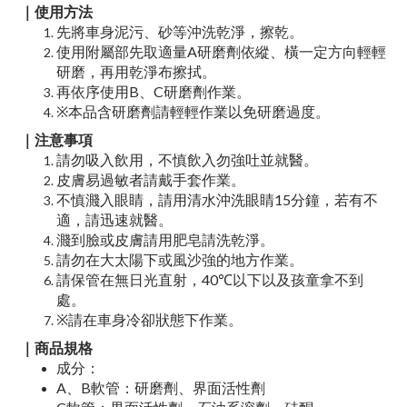
｜
使用方法
先將車身泥污、砂等沖洗乾淨，擦乾。
使用附屬部先取適量A研磨劑依縱、橫一定方向輕輕
研磨，再用乾淨布擦拭。
再依序使用B、C研磨劑作業。
※本品含研磨劑請輕輕作業以免研磨過度。
｜
注意事項
請勿吸入飲用，不慎飲入勿強吐並就醫。
皮膚易過敏者請戴手套作業。
不慎濺入眼睛，請用清水沖洗眼睛15分鐘，若有不
適，請迅速就醫。
濺到臉或皮膚請用肥皂請洗乾淨。
請勿在大太陽下或風沙強的地方作業。
請保管在無日光直射，40℃以下以及孩童拿不到
處。
※請在車身冷卻狀態下作業。
｜
商品規格
成分：
A、B軟管：研磨劑、界面活性劑