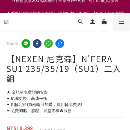
★重要提醒|慎防網路詐騙★ 請勿點擊不明網址 以免誤入釣魚網站
註冊會員享200元購物金 | 全館滿999免運 | 可門市取貨/安裝
註冊會員享200元購物金 | 全館滿999免運 | 可門市取貨/安裝
分享到
【NEXEN 尼克森】N'FERA
SU1 235/35/19（SU1）二入
組
★ 金弘笙免費預約安裝
✦ 氣嘴更換、高速平衡
✦ 四輪定位(買兩輪可加購，買四輪免費送)
✦ 免費調胎、胎壓、底盤等檢查服務
NT$10,398