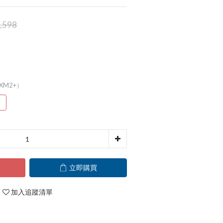
,598
（XM2+）
）
立即購買
加入追蹤清單