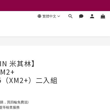
繁體中文
立即購買
LIN 米其林】
XM2+
/15（XM2+）二入組
加購，買四輪免費送)
底盤等檢查服務