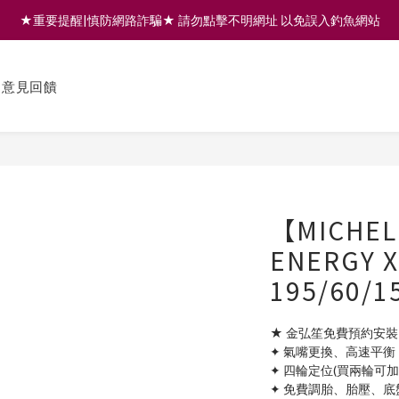
★重要提醒|慎防網路詐騙★ 請勿點擊不明網址 以免誤入釣魚網站
註冊會員享200元購物金 | 全館滿999免運 | 可門市取貨/安裝
註冊會員享200元購物金 | 全館滿999免運 | 可門市取貨/安裝
意見回饋
【MICHE
ENERGY 
195/60
★ 金弘笙免費預約安裝
✦ 氣嘴更換、高速平衡
✦ 四輪定位(買兩輪可
✦ 免費調胎、胎壓、