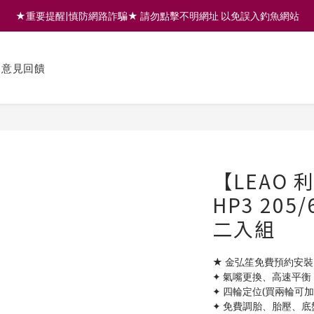
★重要提醒|慎防網路詐騙★ 請勿點擊不明網址 以免誤入釣魚網站
註冊會員享200元購物金 | 全館滿999免運 | 可門市取貨/安裝
註冊會員享200元購物金 | 全館滿999免運 | 可門市取貨/安裝
意見回饋
【LEAO 利
HP3 205
二入組
★ 金弘笙免費預約安裝
✦ 氣嘴更換、高速平衡
✦ 四輪定位(買兩輪可
✦ 免費調胎、胎壓、