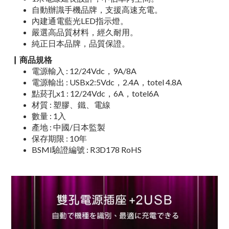
自動辦識手機品牌，支援高速充電。
內建通電藍光LED指示燈。
嚴選高品質材料，經久耐用。
純正日本品牌，品質保證。
▏商品
規格
電源輸入 : 12/24Vdc，9A/8A
電源輸出 : USBx2:5Vdc，2.4A，totel 4.8A
點菸孔x1 : 12/24Vdc，6A，totel6A
材質 : 塑膠、鐵、電線
數量 : 1入
產地 : 中國/日本監製
保存期限 : 10年
BSMI驗證編號 : R3D178 RoHS