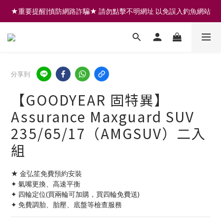
★重要提醒|慎防網路詐騙★ 請勿點擊不明網址 以免誤入釣魚網站
註冊會員享200元購物金 | 全館滿999免運 | 可門市取貨/安裝
註冊會員享200元購物金 | 全館滿999免運 | 可門市取貨/安裝
分享到
【GOODYEAR 固特異】
Assurance Maxguard SUV
235/65/17（AMGSUV）二入
組
★ 金弘笙免費預約安裝
✦ 氣嘴更換、高速平衡
✦ 四輪定位(買兩輪可加購，買四輪免費送)
✦ 免費調胎、胎壓、底盤等檢查服務