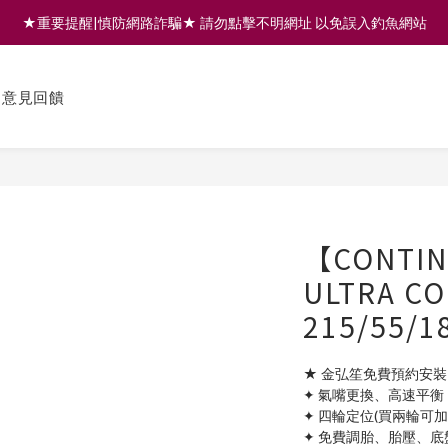
★重要提醒|慎防網路詐騙★ 請勿點擊不明網址 以免誤入釣魚網站
註冊會員享200元購物金 | 全館滿999免運 | 可門市取貨/安裝
註冊會員享200元購物金 | 全館滿999免運 | 可門市取貨/安裝
意見回饋
【CONTI
ULTRA C
215/55
★ 金弘笙免費預約安裝
✦ 氣嘴更換、高速平衡
✦ 四輪定位(買兩輪可
✦ 免費調胎、胎壓、