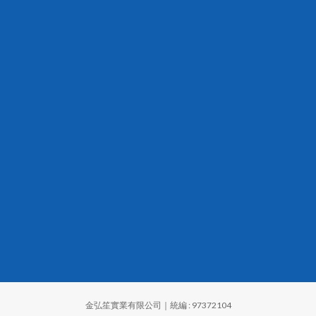
金弘笙實業有限公司｜統編 : 97372104