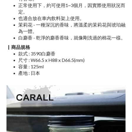
正常使用下，約可使用1~3個月，因實際使用狀況而
定。
也適合放在車內飲料架上使用。
茉莉花 - 一種深沉的香味，將溫柔的茉莉花與琥珀融
為一體。
白麝香 - 乾淨的麝香香味，就像剛洗過的棉花一樣。
▏商品規格
款式 : 3590白麝香
尺寸 : W66.5 x H88 x D66.5(mm)
容量 : 125ml
產地 : 日本