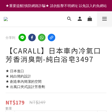
★重要提醒|慎防網路詐騙★ 請勿點擊不明網址 以免誤入釣魚網站
註冊會員享200元購物金 | 全館滿999免運 | 可門市取貨/安裝
註冊會員享200元購物金 | 全館滿999免運 | 可門市取貨/安裝
分享到
【CARALL】日本車內冷氣口
芳香消臭劑-純白浴皂3497
★ 日本進口
★ 純白簡約設計
★ 創造車內簡潔的空間
★ 出風口夾式設計芳香劑
NT$179
NT$249
數量