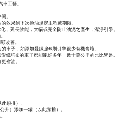
汽
車工藝。
好開。
油的效果到下次換油規定里程或期限。
劣化，延長效能，大幅或完全防止油泥之產生，潔淨引擎。
顯。
明顯改善。
油的車子，如添加愛鐵強®則引擎很少有機會壞。
加愛鐵強®的車子都能跑好多年，數十萬公里的比比皆是。
力更省油。
。
以此類推）。
8 公升）添加一罐（以此類推）。
果。