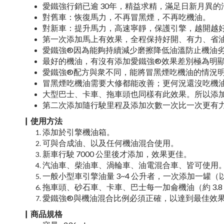
愛鐵強行銷已逾 30年，精益求精，滿足日新月異的
對舊車：恢復馬力，不再冒黑煙，不再吃機油。
對新車：提升馬力，高速寧靜，保護引擎，越開越
第一次添加馬上有效果，全程保持好開、有力、省
愛鐵強®因為能夠持續減少磨擦降低油溫防止機油
最好的機油，有沒有添加愛鐵強®效果差別極為明
愛鐵強®配方與衆不同，能將冒黑煙吃機油的情況
冒黑煙吃機油需要大修都能改善；更何況還沒吃機
大型巴士、卡車、拖車頭也同樣有此效果。所以添
第二次添加隨行駛里程及添加次數一次比一次更有
▏使用方法
添加於引擎機油箱。
可與合成油、以及任何機油混合使用。
新車行駛 7000 公里後才添加，效果更佳。
汽油車、柴油車、渦輪車、油電混合車、皆可使用
一般小型車引擎油量 3~4 公升者，一次添加一罐（
拖車頭、砂石車、卡車、巴士每一加侖機油（約 3.
愛鐵強®與機油混合比例必須正確，以達到最佳效
▏商品規格