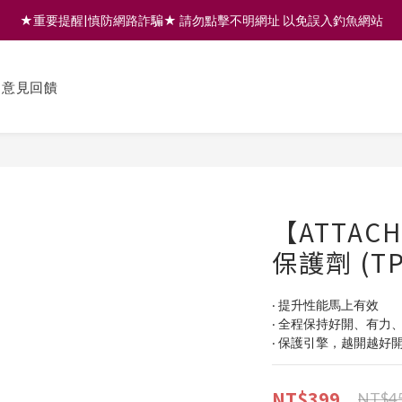
★重要提醒|慎防網路詐騙★ 請勿點擊不明網址 以免誤入釣魚網站
註冊會員享200元購物金 | 全館滿999免運 | 可門市取貨/安裝
註冊會員享200元購物金 | 全館滿999免運 | 可門市取貨/安裝
意見回饋
【ATTA
保護劑 (TP
‧ 提升性能馬上有效
‧ 全程保持好開、有力
‧ 保護引擎，越開越好
NT$399
NT$4