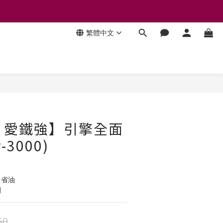
繁體中文
立即購買
CH 愛鐵強】引擎全面
-3000)
、省油
開
50