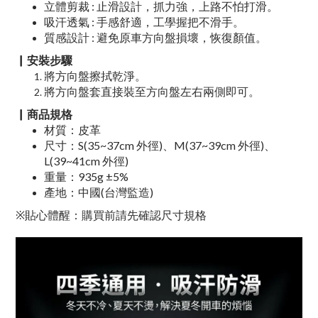
立體剪裁 : 止滑設計，抓力強，上路不怕打滑
。
吸汗透氣 : 手感舒適，工學握把不滑手
。
質感設計 : 避免原車方向盤損壞，恢復顏值
。
▏
安裝步驟
將方向盤擦拭乾淨。
將方向盤套直接裝至方向盤左右兩側即可。
▏商品規格
材質：皮革
尺寸：S(35~37cm 外徑)、M(37~39cm 外徑)、
L(39~41cm 外徑)
重量：935g ±5%
產地：中國(台灣監造)
※貼心體醒：購買前請先確認尺寸規格