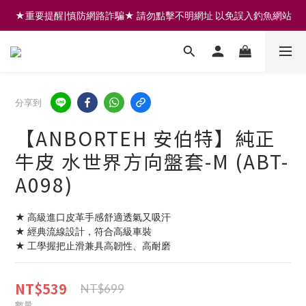
★重要提醒|慎防網路詐騙★ 請勿點擊不明網址 以免誤入釣魚網站
註冊會員享200元購物金 | 全館滿999免運 | 可門市取貨/安裝
註冊會員享200元購物金 | 全館滿999免運 | 可門市取貨/安裝
分享到
【ANBORTEH 安伯特】純正
牛皮 水世界方向盤套-M (ABT-
A098)
★ 高級進口皮革手感舒適透氣又吸汗
★ 經典流線設計，符合高級車裝
★ 工學握把止滑兼具高韌性、高耐磨
NT$539
NT$699
數量