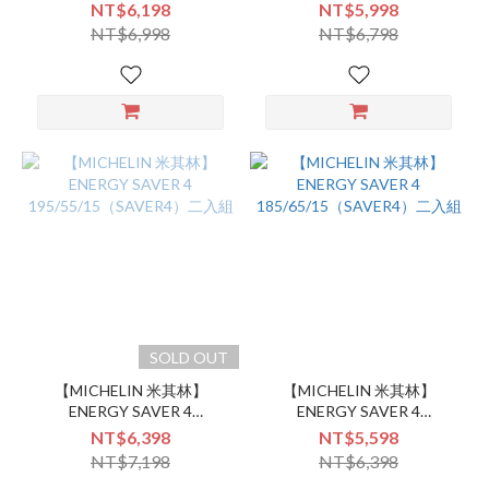
205/65/15（SAVER4）二入
195/65/15（SAVER4）二入
NT$6,198
NT$5,998
組
組
NT$6,998
NT$6,798
SOLD OUT
【MICHELIN 米其林】
【MICHELIN 米其林】
ENERGY SAVER 4
ENERGY SAVER 4
195/55/15（SAVER4）二入
185/65/15（SAVER4）二入
NT$6,398
NT$5,598
組
組
NT$7,198
NT$6,398