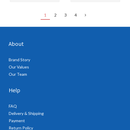
1
2
3
4
About
Brand Story
Our Values
Our Team
Help
FAQ
Delivery & Shipping
Payment
Return Policy