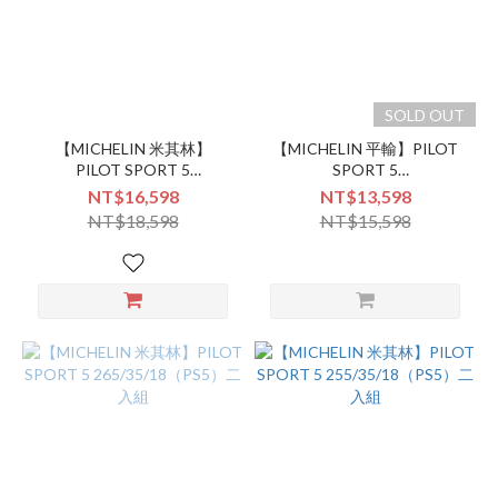
SOLD OUT
【MICHELIN 米其林】
【MICHELIN 平輸】PILOT
PILOT SPORT 5
SPORT 5
225/40/19（PS5）二入組
275/40/18（PS5）二入組
NT$16,598
NT$13,598
NT$18,598
NT$15,598