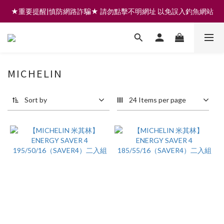
★重要提醒|慎防網路詐騙★ 請勿點擊不明網址 以免誤入釣魚網站
註冊會員享200元購物金 | 全館滿999免運 | 可門市取貨/安裝
註冊會員享200元購物金 | 全館滿999免運 | 可門市取貨/安裝
MICHELIN
Sort by
24 Items per page