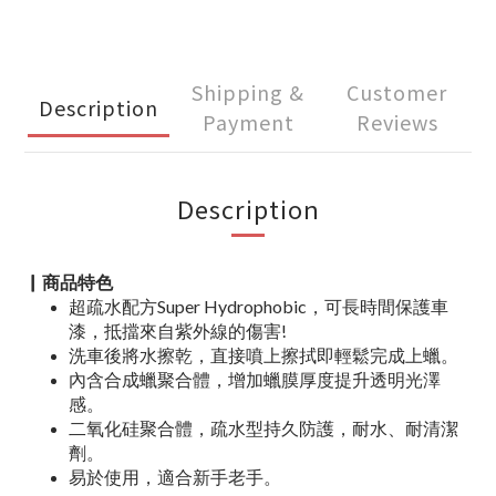
Shipping &
Customer
Description
Payment
Reviews
Description
▏商品特色
超疏水配方Super Hydrophobic，
可長時間保護車
漆
，
抵擋來自紫外線的傷害!
洗車後將水擦乾，直接噴上擦拭即輕鬆完成上蠟。
內含合成蠟聚合體，增加蠟膜厚度提升透明光澤
感。
二氧化硅聚合體，疏水型持久防護，耐水、耐清潔
劑。
易於使用，適合新手老手。