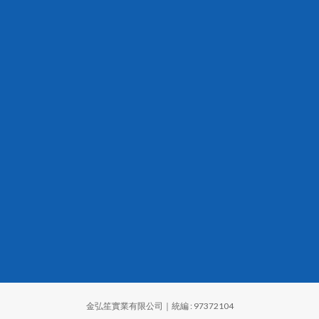
金弘笙實業有限公司｜統編 : 97372104