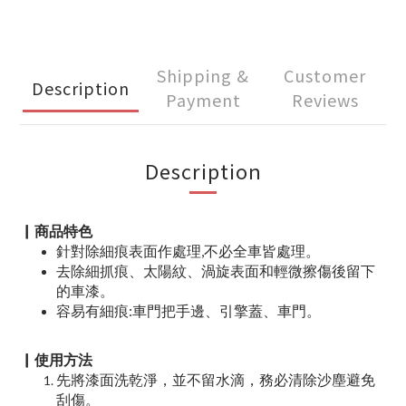
Shipping &
Customer
Description
Payment
Reviews
Description
▏商品特色
針對除細痕表面作處理,不必全車皆處理。
去除細抓痕、太陽紋、渦旋表面和輕微擦傷後留下
的車漆。
容易有細痕:車門把手邊、引擎蓋、車門。
▏使用方法
先將漆面洗乾淨，並不留水滴，務必清除沙塵避免
刮傷。