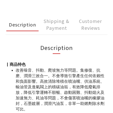
Shipping &
Customer
Description
Payment
Reviews
Description
▏商品特色
改善噪音、抖動、爬坡無力等問題。集修復、抗
磨、潤滑三效合一。不會導致引擎產生任何依賴性
和負面影響。高效清除堆積在噴油嘴、供油系統、
輸油管及進氣閥上的積碳油垢，有效降低廢氣排
放，降低引擎運轉不順暢、啟動困難、抖動熄火及
加速無力、耗油等問題，不會傷害噴油嘴的橡膠油
封，石墨鍍層，潤滑汽油泵，非單一助燃劑除水劑
可比。