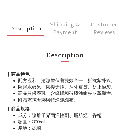
Shipping &
Customer
Description
Payment
Reviews
Description
▏商品特色
配方溫和，清潔並保養雙效合一、抵抗紫外線。
防潑水效果、恢復光澤、活化皮質、防止龜裂。
高品質保養乳，含蜂蠟和矽膠油維持皮革彈性。
附贈擦拭海綿與特殊纖維布。
▏商品規格
成分：陰離子界面活性劑、脂肪烴、香精
容量：300ml
產地：德國