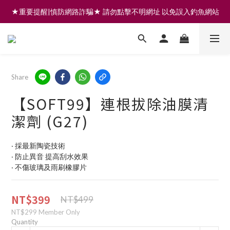
★重要提醒|慎防網路詐騙★ 請勿點擊不明網址 以免誤入釣魚網站
註冊會員享200元購物金 | 全館滿999免運 | 可門市取貨/安裝
註冊會員享200元購物金 | 全館滿999免運 | 可門市取貨/安裝
Share
【SOFT99】連根拔除油膜清
潔劑 (G27)
‧ 採最新陶瓷技術
‧ 防止異音 提高刮水效果
‧ 不傷玻璃及雨刷橡膠片
NT$399
NT$499
NT$299
Member Only
Quantity