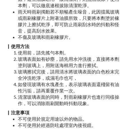
本劑，可以徹底連根拔除清潔乾淨。
雨天時雨刷擉動若不順暢產生噪音，此因擋風玻璃
或雨刷橡膠片上附著油膜所致，只要將本劑塗於橡
膠片上擦拭乾淨，即可防止雨刷刮水時的抖動和怪
音，提高刮水效果。
不傷及玻璃和雨刷橡膠片。
▏使用方法
使用前，請先搖勻本劑。
玻璃表面如有砂塵，請先用水沖洗後，直接將本劑
塗到玻璃上，用附送海棉用力進行擦拭。
玻璃擦拭完後，請用清水將玻璃表面的白色粉末完
全沖洗乾淨，或濕毛巾也可，
如發現玻璃有水塊產生，表示玻璃表面還殘留有油
性污垢，請再重覆作業一次。
清潔玻璃表面的同時，對雨刷橡膠片也進行同樣操
作，可以消除雨刷開動時抖動現象。
▏注意事項
不可使用於規定用途以外的物品。
不可使用於經過防昡處理室內後視鏡。