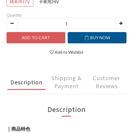
轎車用12V
卡車用24V
Quantity
ADD TO CART
BUY NOW
Add to Wishlist
Shipping &
Customer
Description
Payment
Reviews
Description
｜商品特色