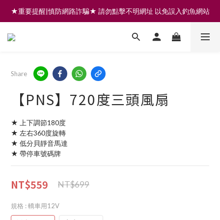
★重要提醒|慎防網路詐騙★ 請勿點擊不明網址 以免誤入釣魚網站
註冊會員享200元購物金 | 全館滿999免運 | 可門市取貨/安裝
註冊會員享200元購物金 | 全館滿999免運 | 可門市取貨/安裝
Share
【PNS】720度三頭風扇
★ 上下調節180度
★ 左右360度旋轉
★ 低分貝靜音馬達
★ 帶停車號碼牌
NT$559
NT$699
規格
: 轎車用12V