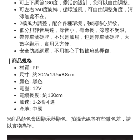
可上下調節180度，靈活的設計，您可以自由調整。
可左右360度旋轉，循環送風，可自由調整角度，清
涼無處不在。
2檔風力調整，配合各種環境，強弱隨心所欲。
低分貝靜音馬達，噪音小，壽命長，涼感不受限。
帶停車號碼牌，不只是風扇，也是停車號碼牌，大
數字顯示，實用又方便。
安全防護網罩，不用擔心手指被扇葉弄傷。
｜商品規格
材質 : PP
尺寸 : 約30.2x13.5x9.8cm
顏色 : 黑色
電壓 : 12V
電纜長度 : 約130cm
風速 : 1-2檔可選
產地 : 中國
※商品顏色會因顯示器顯色、拍攝光線等有些微色差，請
以實物為準。