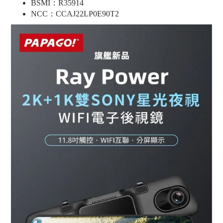
BSMI：R35914
NCC：CCAJ22LP0E90T2