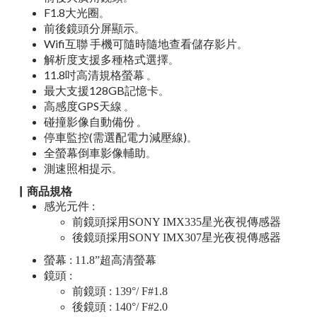
F1.8大光圈
。
前後鏡頭分屏顯示
。
Wifi互聯 手機可隨時隨地查看儲存影片
。
解析度支援多種格式選擇
。
11.8吋高清規格螢幕
。
最大支援128GB記憶卡
。
高感度GPS天線
。
碰撞影像自動備份
。
停車監控(需選配電力減壓線)
。
全螢幕倒車影像輔助
。
測速照相提示
。
▏商品規格
感光元件 :
前鏡頭採用SONY IMX335星光夜視傳感器
後鏡頭採用SONY IMX307星光夜視傳感器
螢幕 : 11.8”超高清螢幕
鏡頭 :
前鏡頭 : 139°/ F#1.8
後鏡頭 : 140°/ F#2.0